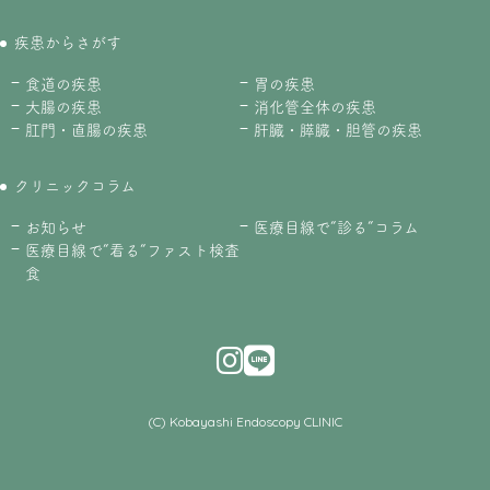
疾患からさがす
食道の疾患
胃の疾患
大腸の疾患
消化管全体の疾患
肛門・直腸の疾患
肝臓・膵臓・胆管の疾患
クリニックコラム
お知らせ
医療目線で”診る”コラム
医療目線で”看る”ファスト検査
食
(C) Kobayashi Endoscopy CLINIC