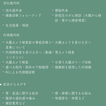
消化器内科
消化器外来
便秘外来
健康診断フォローアップ
新宿区のがん検診（大腸がん検
診・胃がん精密検査）
生活指導・相談
内視鏡内科
大腸カメラ検査前の事前診察と
大腸カメラを受ける方へ
食事について
内視鏡検査を受ける方へ（動画
胃カメラ検査
コンテンツ）
大腸カメラ検査
日帰り大腸ポリープ切除
選べる院内・院外の下剤服用
鎮静剤を使用した内視鏡
AIによる内視鏡診断
症状からさがす
胃・食道に関する症状
便・排便に関するお悩み
腹部の違和感や痛み
体調変化・体質など
健診異常など