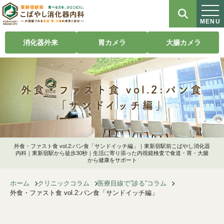
MENU
消化器外来
胃カメラ
大腸カメラ
外食・ファスト食 vol.2:パン食
「サンドイッチ編」
外食・ファスト食 vol.2:パン食「サンドイッチ編」｜東新宿駅前こばやし消化器
内科｜東新宿駅から徒歩30秒｜生活に寄り添った内視鏡検査で食道・胃・大腸
から健康をサポート
ホーム
クリニックコラム
医療目線で”診る”コラム
外食・ファスト食 vol.2:パン食「サンドイッチ編」