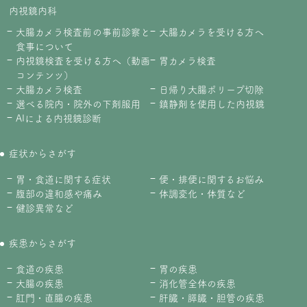
内視鏡内科
大腸カメラ検査前の事前診察と
大腸カメラを受ける方へ
食事について
内視鏡検査を受ける方へ（動画
胃カメラ検査
コンテンツ）
大腸カメラ検査
日帰り大腸ポリープ切除
選べる院内・院外の下剤服用
鎮静剤を使用した内視鏡
AIによる内視鏡診断
症状からさがす
胃・食道に関する症状
便・排便に関するお悩み
腹部の違和感や痛み
体調変化・体質など
健診異常など
疾患からさがす
食道の疾患
胃の疾患
大腸の疾患
消化管全体の疾患
肛門・直腸の疾患
肝臓・膵臓・胆管の疾患