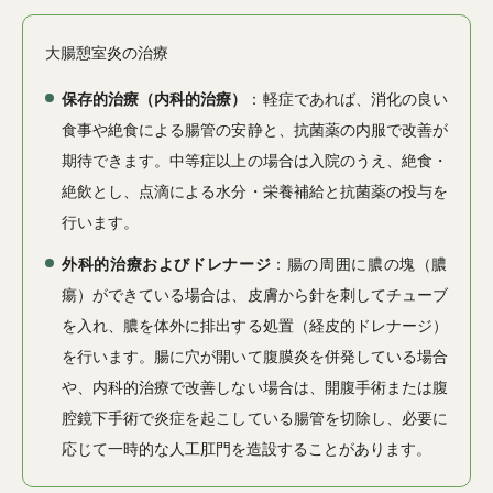
大腸憩室炎の治療
保存的治療（内科的治療）
：軽症であれば、消化の良い
食事や絶食による腸管の安静と、抗菌薬の内服で改善が
期待できます。中等症以上の場合は入院のうえ、絶食・
絶飲とし、点滴による水分・栄養補給と抗菌薬の投与を
行います。
外科的治療およびドレナージ
：腸の周囲に膿の塊（膿
瘍）ができている場合は、皮膚から針を刺してチューブ
を入れ、膿を体外に排出する処置（経皮的ドレナージ）
を行います。腸に穴が開いて腹膜炎を併発している場合
や、内科的治療で改善しない場合は、開腹手術または腹
腔鏡下手術で炎症を起こしている腸管を切除し、必要に
応じて一時的な人工肛門を造設することがあります。