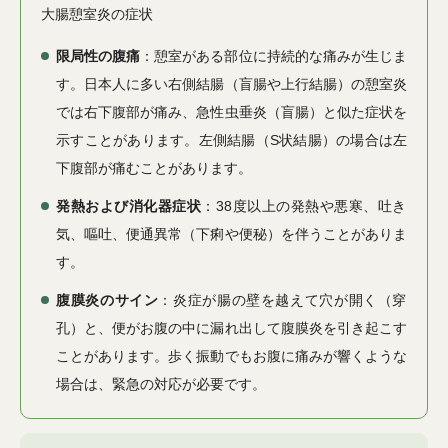
大腸憩室炎の症状
限局性の腹痛
：憩室がある部位に持続的な痛みが生じま
す。日本人に多い右側結腸（盲腸や上行結腸）の憩室炎
では右下腹部が痛み、急性虫垂炎（盲腸）と似た症状を
示すことがあります。左側結腸（S状結腸）の場合は左
下腹部が痛むことがあります。
発熱および消化器症状
：38度以上の発熱や悪寒、吐き
気、嘔吐、便通異常（下痢や便秘）を伴うことがありま
す。
腹膜炎のサイン
：炎症が腸の壁を越えて穴が開く（穿
孔）と、便がお腹の中に漏れ出して腹膜炎を引き起こす
ことがあります。歩く振動でもお腹に痛みが響くような
場合は、緊急の対応が必要です。