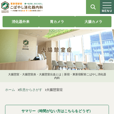
MENU
消化器外来
胃カメラ
大腸カメラ
大腸憩室症
大腸憩室・大腸憩室炎・大腸憩室出血とは｜新宿・東新宿駅前こばやし消化器
内科
ホーム
疾患からさがす
大腸憩室症
サマリー（時間がない方はこちらをどうぞ）