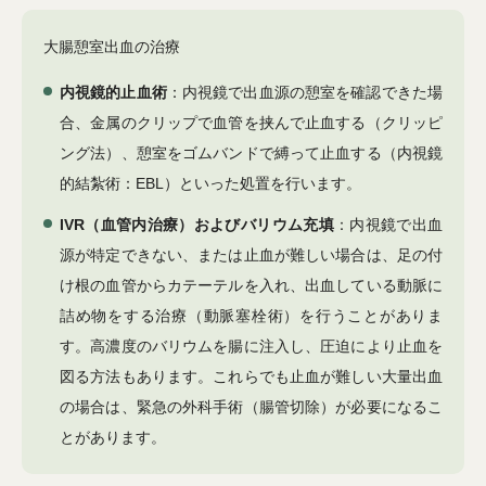
大腸憩室出血の治療
内視鏡的止血術
：内視鏡で出血源の憩室を確認できた場
合、金属のクリップで血管を挟んで止血する（クリッピ
ング法）、憩室をゴムバンドで縛って止血する（内視鏡
的結紮術：EBL）といった処置を行います。
IVR（血管内治療）およびバリウム充填
：内視鏡で出血
源が特定できない、または止血が難しい場合は、足の付
け根の血管からカテーテルを入れ、出血している動脈に
詰め物をする治療（動脈塞栓術）を行うことがありま
す。高濃度のバリウムを腸に注入し、圧迫により止血を
図る方法もあります。これらでも止血が難しい大量出血
の場合は、緊急の外科手術（腸管切除）が必要になるこ
とがあります。