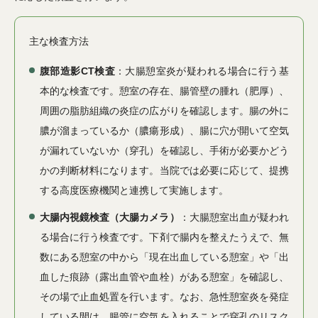
主な検査方法
腹部造影CT検査
：大腸憩室炎が疑われる場合に行う基
本的な検査です。憩室の存在、腸管壁の腫れ（肥厚）、
周囲の脂肪組織の炎症の広がりを確認します。腸の外に
膿が溜まっているか（膿瘍形成）、腸に穴が開いて空気
が漏れていないか（穿孔）を確認し、手術が必要かどう
かの判断材料になります。当院では必要に応じて、提携
する高度医療機関と連携して実施します。
大腸内視鏡検査（大腸カメラ）
：大腸憩室出血が疑われ
る場合に行う検査です。下剤で腸内を整えたうえで、無
数にある憩室の中から「現在出血している憩室」や「出
血した痕跡（露出血管や血栓）がある憩室」を確認し、
その場で止血処置を行います。なお、急性憩室炎を発症
している間は、腸管に空気を入れることで穿孔のリスク