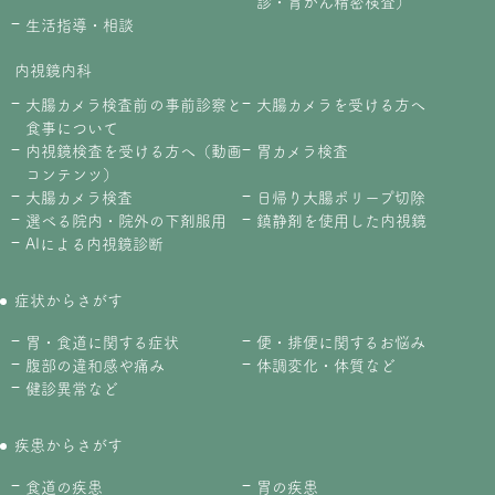
診・胃がん精密検査）
生活指導・相談
内視鏡内科
大腸カメラ検査前の事前診察と
大腸カメラを受ける方へ
食事について
内視鏡検査を受ける方へ（動画
胃カメラ検査
コンテンツ）
大腸カメラ検査
日帰り大腸ポリープ切除
選べる院内・院外の下剤服用
鎮静剤を使用した内視鏡
AIによる内視鏡診断
症状からさがす
胃・食道に関する症状
便・排便に関するお悩み
腹部の違和感や痛み
体調変化・体質など
健診異常など
疾患からさがす
食道の疾患
胃の疾患