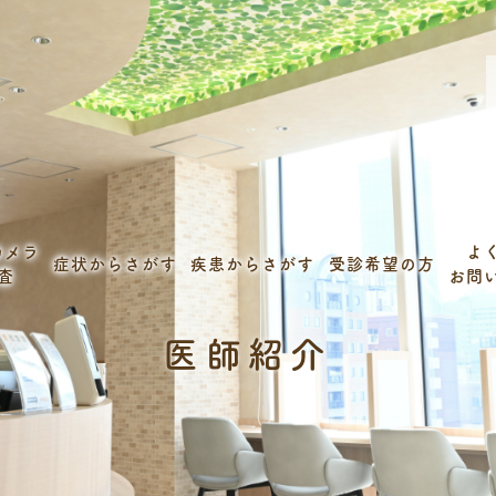
カメラ
よ
症状からさがす
疾患からさがす
受診希望の方
査
お問
医師紹介