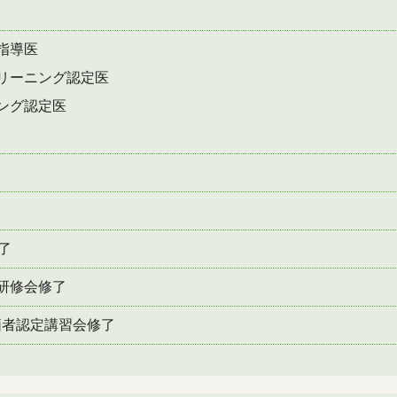
指導医
ング認定医
認定医
了
研修会修了
価者認定講習会修了