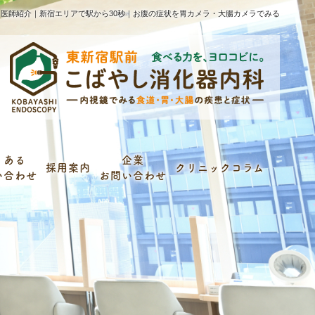
医師紹介｜新宿エリアで駅から30秒｜お腹の症状を胃カメラ・大腸カメラでみる
くある
企業
採用案内
クリニックコラム
い合わせ
お問い合わせ