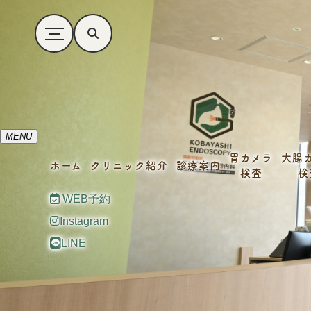
MENU
胃カメラ
大腸
ホーム
クリニック紹介
診療案内
検査
検
WEB予約
Instagram
LINE