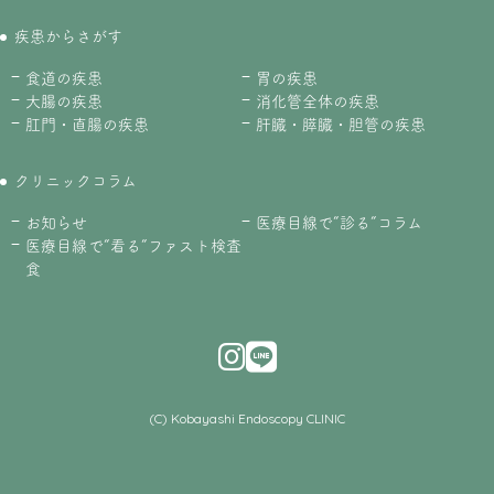
疾患からさがす
食道の疾患
胃の疾患
大腸の疾患
消化管全体の疾患
肛門・直腸の疾患
肝臓・膵臓・胆管の疾患
クリニックコラム
お知らせ
医療目線で”診る”コラム
医療目線で”看る”ファスト検査
食
(C) Kobayashi Endoscopy CLINIC