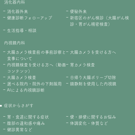
消化器内科
消化器外来
便秘外来
健康診断フォローアップ
新宿区のがん検診（大腸がん検
診・胃がん精密検査）
生活指導・相談
内視鏡内科
大腸カメラ検査前の事前診察と
大腸カメラを受ける方へ
食事について
内視鏡検査を受ける方へ（動画
胃カメラ検査
コンテンツ）
大腸カメラ検査
日帰り大腸ポリープ切除
選べる院内・院外の下剤服用
鎮静剤を使用した内視鏡
AIによる内視鏡診断
症状からさがす
胃・食道に関する症状
便・排便に関するお悩み
腹部の違和感や痛み
体調変化・体質など
健診異常など