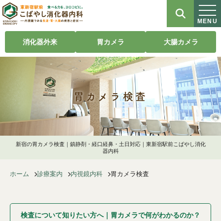
MENU
消化器外来
胃カメラ
大腸カメラ
胃カメラ検査
新宿の胃カメラ検査｜鎮静剤・経口経鼻・土日対応｜東新宿駅前こばやし消化
器内科
ホーム
診療案内
内視鏡内科
胃カメラ検査
検査について知りたい方へ｜胃カメラで何がわかるのか？