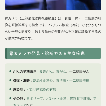
胃カメラ（上部消化管内視鏡検査）は、食道・胃・十二指腸の粘
膜を直接観察する検査です。バリウム検査（X線）では分かりづ
らい平坦な病変や、数ミリ単位の早期がんを正確に診断できるの
が最大の特徴です。
胃カメラで発見・診断できる主な疾患
がんの早期発見
：
食道がん
、
胃がん
、十二指腸がん
炎症・潰瘍
：
逆流性食道炎
、
胃潰瘍・十二指腸潰瘍
感染症
：
ピロリ菌感染の有無
その他
：
胃ポリープ
、
バレット食道
、
胃粘膜下腫瘍
、
ア
カラシア
など