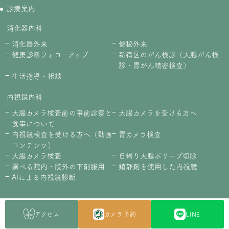
診療案内
消化器内科
消化器外来
便秘外来
健康診断フォローアップ
新宿区のがん検診（大腸がん検
診・胃がん精密検査）
生活指導・相談
内視鏡内科
大腸カメラ検査前の事前診察と
大腸カメラを受ける方へ
食事について
内視鏡検査を受ける方へ（動画
胃カメラ検査
コンテンツ）
大腸カメラ検査
日帰り大腸ポリープ切除
選べる院内・院外の下剤服用
鎮静剤を使用した内視鏡
AIによる内視鏡診断
症状からさがす
アクセス
カメラ予約
LINE
胃・食道に関する症状
便・排便に関するお悩み