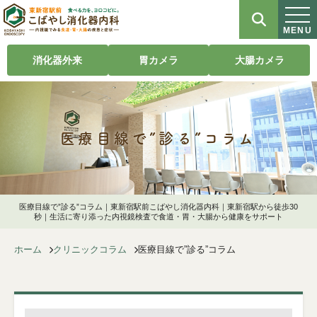
MENU
消化器外来
胃カメラ
大腸カメラ
医療目線で”診る”コラム
医療目線で”診る”コラム｜東新宿駅前こばやし消化器内科｜東新宿駅から徒歩30
秒｜生活に寄り添った内視鏡検査で食道・胃・大腸から健康をサポート
ホーム
クリニックコラム
医療目線で”診る”コラム