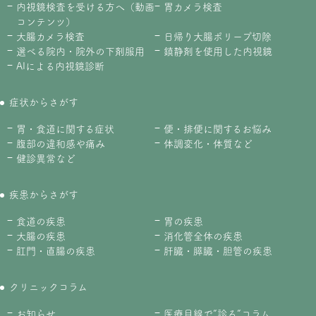
内視鏡検査を受ける方へ（動画
胃カメラ検査
コンテンツ）
大腸カメラ検査
日帰り大腸ポリープ切除
選べる院内・院外の下剤服用
鎮静剤を使用した内視鏡
AIによる内視鏡診断
症状からさがす
胃・食道に関する症状
便・排便に関するお悩み
腹部の違和感や痛み
体調変化・体質など
健診異常など
疾患からさがす
食道の疾患
胃の疾患
大腸の疾患
消化管全体の疾患
肛門・直腸の疾患
肝臓・膵臓・胆管の疾患
クリニックコラム
お知らせ
医療目線で”診る”コラム