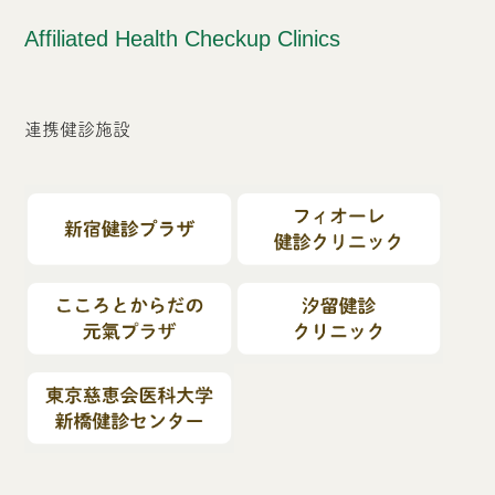
Affiliated Health Checkup Clinics
連携健診施設