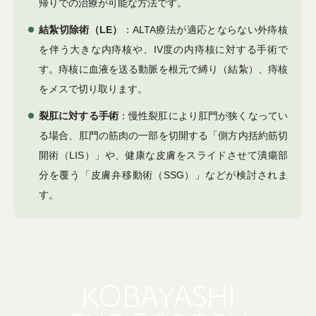
帰りでの治療が可能な方法です。
結紮切除術（LE）
：ALTA療法が適応とならない外痔核
を伴う大きな内痔核や、IV度の内痔核に対する手術で
す。痔核に血液を送る動脈を根元で縛り（結紮）、痔核
をメスで切り取ります。
裂肛に対する手術
：慢性裂肛により肛門が狭くなってい
る場合、肛門の筋肉の一部を切開する「側方内括約筋切
開術（LIS）」や、健康な皮膚をスライドさせて潰瘍部
分を覆う「皮膚弁移動術（SSG）」などが検討されま
す。