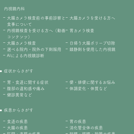
内視鏡内科
大腸カメラ検査前の事前診察と
大腸カメラを受ける方へ
食事について
内視鏡検査を受ける方へ（動画
胃カメラ検査
コンテンツ）
大腸カメラ検査
日帰り大腸ポリープ切除
選べる院内・院外の下剤服用
鎮静剤を使用した内視鏡
AIによる内視鏡診断
症状からさがす
胃・食道に関する症状
便・排便に関するお悩み
腹部の違和感や痛み
体調変化・体質など
健診異常など
疾患からさがす
食道の疾患
胃の疾患
大腸の疾患
消化管全体の疾患
肛門・直腸の疾患
肝臓・膵臓・胆管の疾患