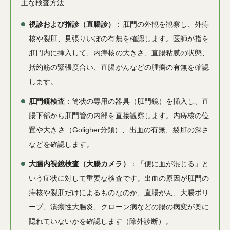
主な検査方法
視診および指診（直腸診）
：肛門の外観を観察し、外痔
核や裂肛、見張りいぼの有無を確認します。医師が指を
肛門内に挿入して、内痔核の大きさ、直腸粘膜の状態、
括約筋の緊張度合い、直腸がんなどの腫瘍の有無を確認
します。
肛門鏡検査
：筒状の専用の器具（肛門鏡）を挿入し、直
腸下部から肛門管の内部を直接観察します。内痔核の位
置や大きさ（Goligher分類）、出血の有無、裂肛の深さ
などを確認します。
大腸内視鏡検査（大腸カメラ）
：「便に血が混じる」と
いう症状に対して重要な検査です。出血の原因が肛門の
痔核や裂肛だけによるものなのか、直腸がん、大腸ポリ
ープ、潰瘍性大腸炎、クローン病などの腸の病変が奥に
隠れていないかを確認します（除外診断）。