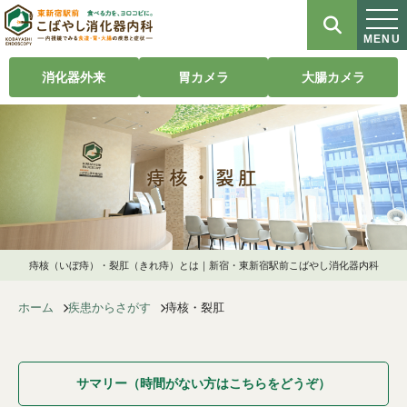
MENU
消化器外来
胃カメラ
大腸カメラ
痔核・裂肛
痔核（いぼ痔）・裂肛（きれ痔）とは｜新宿・東新宿駅前こばやし消化器内科
ホーム
疾患からさがす
痔核・裂肛
サマリー（時間がない方はこちらをどうぞ）