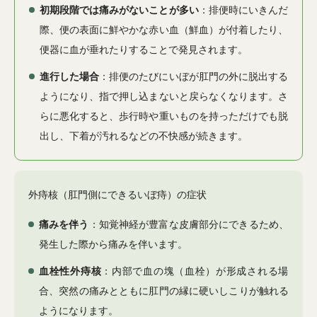
初期段階では痛みがないことが多い
：排便時にいきんだ
際、便の表面に鮮やかな赤い血（鮮血）が付着したり、
便器に血が垂れたりすることで発見されます。
進行した場合
：排便のたびにいぼが肛門の外に脱出する
ようになり、指で押し込まないと戻らなくなります。さ
らに悪化すると、歩行時や重いものを持っただけでも脱
出し、下着が汚れるなどの不快感が続きます。
外痔核（肛門側にできるいぼ痔）の症状
痛みを伴う
：知覚神経が豊富な皮膚部分にできるため、
発生した際から痛みを伴います。
血栓性外痔核
：内部で血の塊（血栓）が形成される場
合、突然の痛みとともに肛門の縁に硬いしこりが触れる
ようになります。