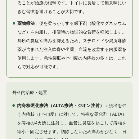
ることが治療の根幹です。トイレに長居して無意味にい
きむ習慣を避けることが大切です。
薬物療法
：便を柔らかくする緩下剤（酸化マグネシウム
など）を内服し、排便時の物理的な負荷を軽減します。
局所の炎症や痛みを抑えるため、ステロイドや局所麻酔
薬が含まれた注入軟膏や坐薬、血流を改善する内服薬を
使用します。急性裂肛やI〜II度の内痔核の多くは、これ
らで対応が可能です。
外科的治療・処置
内痔核硬化療法（ALTA療法・ジオン注射）
：脱出を伴
う内痔核（II〜III度）に対して、特殊な硬化剤（ALTA）
を痔核の4カ所に注射し、血管に炎症を起こして痔核を
縮小・固定させます。切除しないため痛みが少なく、日