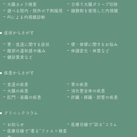
大腸カメラ検査
日帰り大腸ポリープ切除
選べる院内・院外の下剤服用
鎮静剤を使用した内視鏡
AIによる内視鏡診断
症状からさがす
胃・食道に関する症状
便・排便に関するお悩み
腹部の違和感や痛み
体調変化・体質など
健診異常など
疾患からさがす
食道の疾患
胃の疾患
大腸の疾患
消化管全体の疾患
肛門・直腸の疾患
肝臓・膵臓・胆管の疾患
クリニックコラム
お知らせ
医療目線で”診る”コラム
医療目線で”看る”ファスト検査