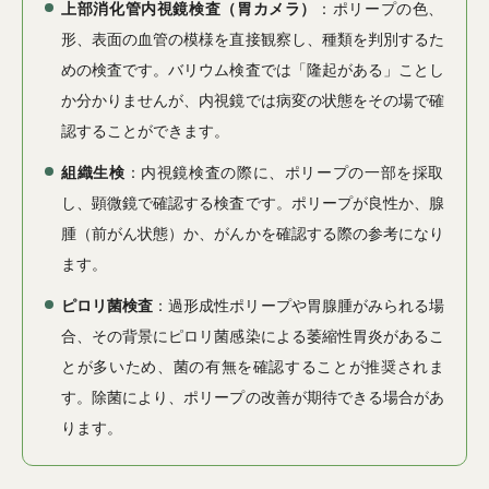
上部消化管内視鏡検査（胃カメラ）
：ポリープの色、
形、表面の血管の模様を直接観察し、種類を判別するた
めの検査です。バリウム検査では「隆起がある」ことし
か分かりませんが、内視鏡では病変の状態をその場で確
認することができます。
組織生検
：内視鏡検査の際に、ポリープの一部を採取
し、顕微鏡で確認する検査です。ポリープが良性か、腺
腫（前がん状態）か、がんかを確認する際の参考になり
ます。
ピロリ菌検査
：過形成性ポリープや胃腺腫がみられる場
合、その背景にピロリ菌感染による萎縮性胃炎があるこ
とが多いため、菌の有無を確認することが推奨されま
す。除菌により、ポリープの改善が期待できる場合があ
ります。