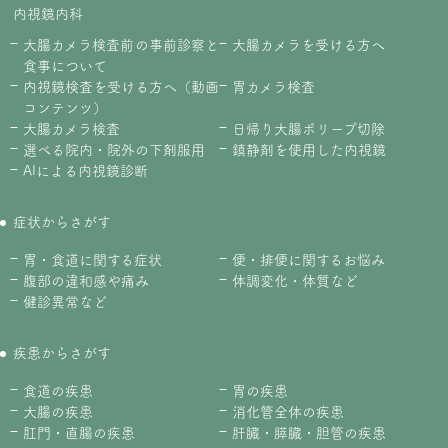
内視鏡内科
大腸カメラ検査前の事前診察と
大腸カメラを受ける方へ
食事について
内視鏡検査を受ける方へ（動画
胃カメラ検査
コンテンツ）
大腸カメラ検査
日帰り大腸ポリープ切除
選べる院内・院外の下剤服用
鎮静剤を使用した内視鏡
AIによる内視鏡診断
症状からさがす
胃・食道に関する症状
便・排便に関するお悩み
腹部の違和感や痛み
体調変化・体質など
健診異常など
疾患からさがす
食道の疾患
胃の疾患
大腸の疾患
消化管全体の疾患
肛門・直腸の疾患
肝臓・膵臓・胆管の疾患